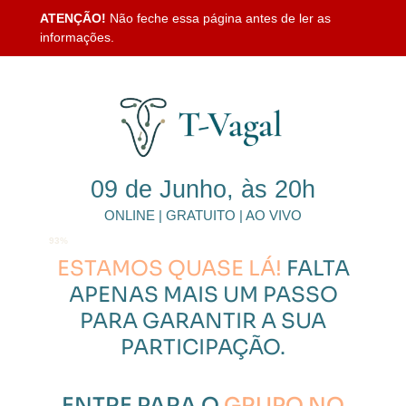
ATENÇÃO!
Não feche essa página antes de ler as
informações.
09 de Junho, às 20h
ONLINE | GRATUITO | AO VIVO
SUA INSCRIÇÃO AINDA NÃO FOI CONFIRMADA!
93%
ESTAMOS QUASE LÁ!
FALTA
APENAS MAIS UM PASSO
PARA GARANTIR A SUA
PARTICIPAÇÃO.
ENTRE PARA O
GRUPO NO